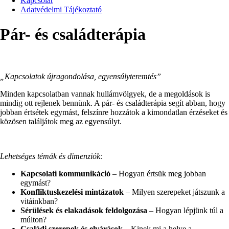
Kapcsolat
Adatvédelmi Tájékoztató
Pár- és családterápia
„Kapcsolatok újragondolása, egyensúlyteremtés”
Minden kapcsolatban vannak hullámvölgyek, de a megoldások is
mindig ott rejlenek bennünk. A pár- és családterápia segít abban, hogy
jobban értsétek egymást, felszínre hozzátok a kimondatlan érzéseket és
közösen találjátok meg az egyensúlyt.
Lehetséges témák és dimenziók:
Kapcsolati kommunikáció
– Hogyan értsük meg jobban
egymást?
Konfliktuskezelési mintázatok
– Milyen szerepeket játszunk a
vitáinkban?
Sérülések és elakadások feldolgozása
– Hogyan lépjünk túl a
múlton?
Családi szerepek és elvárások
– Kinek mi a helye a