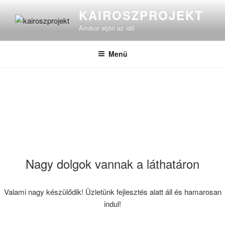
Tartalomhoz
KAIROSZPROJEKT
Amikor eljön az idő
Menü
Nagy dolgok vannak a láthatáron
Valami nagy készülődik! Üzletünk fejlesztés alatt áll és hamarosan
indul!